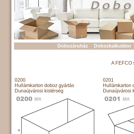
Dobozáruház
Dobozkalkulátor
A FEFCO sz
0200
0201
Hullámkarton doboz gyártás
Hullámkarton 
Dunaújvárosi kistérség
Dunaújvárosi k