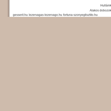
Hullámk
Alakos dobozo
gesserit.hu
lezervagas-lezervago.hu
fortuna-szonyegtisztito.hu