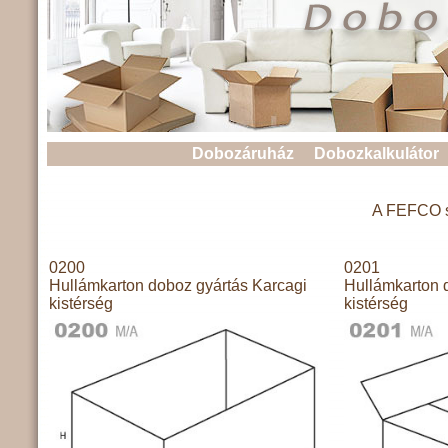
Dobozáruház
Dobozkalkulátor
A FEFCO sz
0200
0201
Hullámkarton doboz gyártás Karcagi
Hullámkarton 
kistérség
kistérség