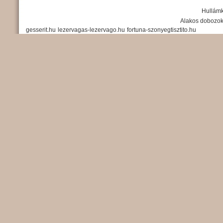
Hullámk
Alakos dobozo
gesserit.hu
lezervagas-lezervago.hu
fortuna-szonyegtisztito.hu