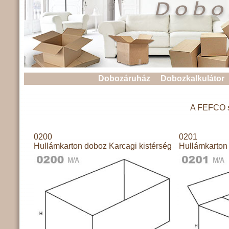
Dobozáruház
Dobozkalkulátor
A FEFCO sz
0200
0201
Hullámkarton doboz Karcagi kistérség
Hullámkarton 