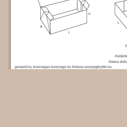
Hullámk
Alakos dob
gesserit.hu
lezervagas-lezervago.hu
fortuna-szonyegtisztito.hu