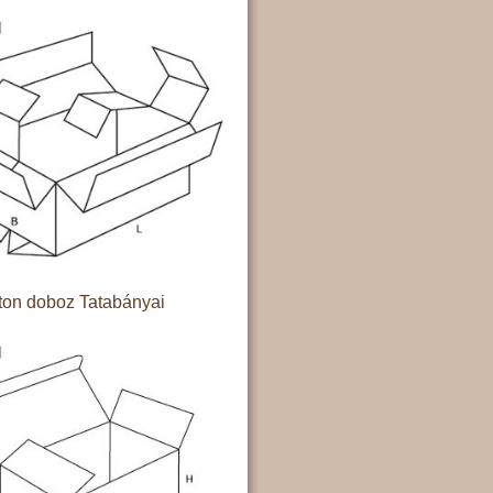
ton doboz Tatabányai