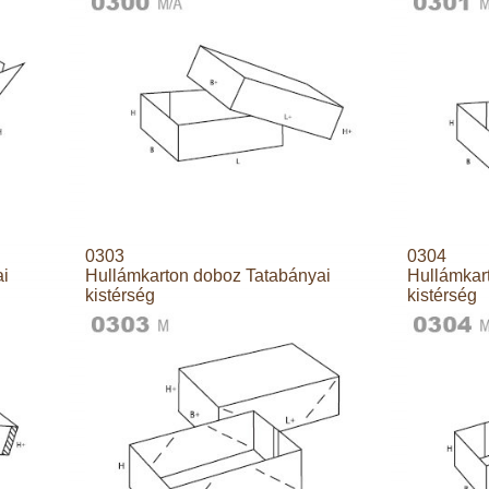
0303
0304
ai
Hullámkarton doboz Tatabányai
Hullámkar
kistérség
kistérség