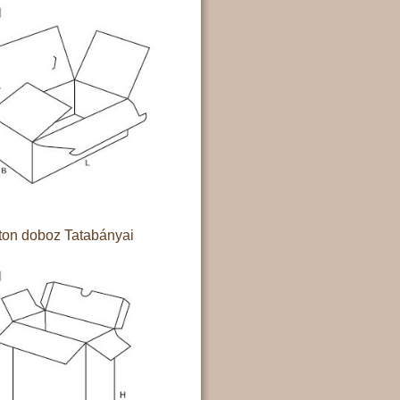
ton doboz Tatabányai