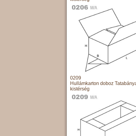
0209
Hullámkarton doboz Tatabány
kistérség