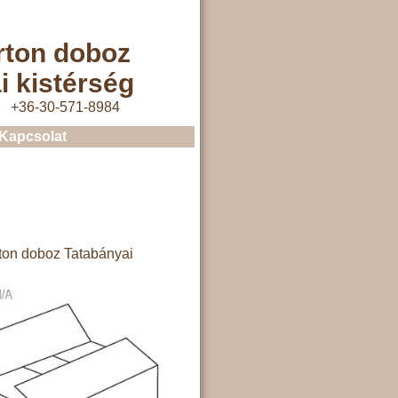
rton doboz
i kistérség
+36-30-571-8984
Kapcsolat
ton doboz Tatabányai