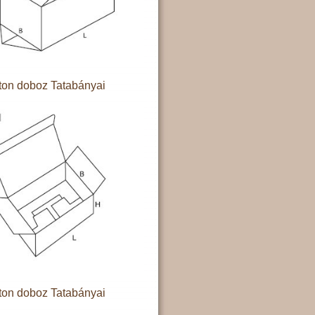
ton doboz Tatabányai
ton doboz Tatabányai