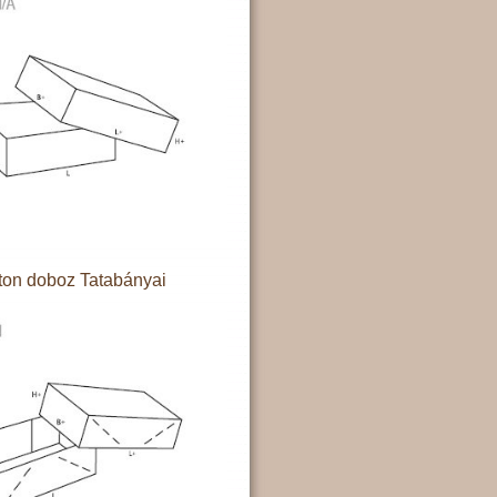
ton doboz Tatabányai