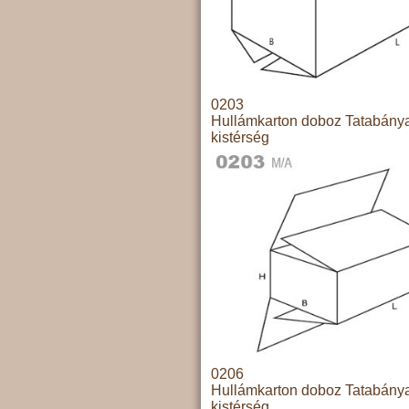
0203
Hullámkarton doboz Tatabány
kistérség
0206
Hullámkarton doboz Tatabány
kistérség