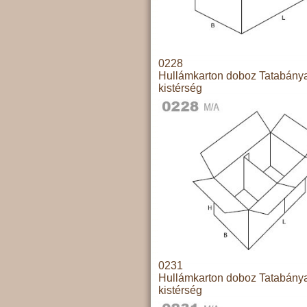
0228
Hullámkarton doboz Tatabány
kistérség
0231
Hullámkarton doboz Tatabány
kistérség