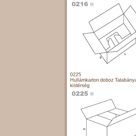
0225
Hullámkarton doboz Tatabány
kistérség