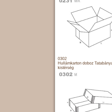
0302
Hullámkarton doboz Tatabány
kistérség