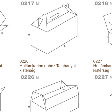
0226
0227
ai
Hullámkarton doboz Tatabányai
Hullámkar
kistérség
kistérség