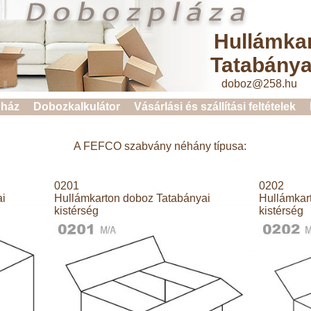
Hullámka
Tatabánya
doboz@258.hu 
ház
Dobozkalkulátor
Vásárlási és szállítási feltételek
A FEFCO szabvány néhány típusa:
0201
0202
ai
Hullámkarton doboz Tatabányai
Hullámkar
kistérség
kistérség