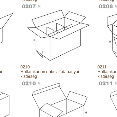
0210
0211
ai
Hullámkarton doboz Tatabányai
Hullámkar
kistérség
kistérség