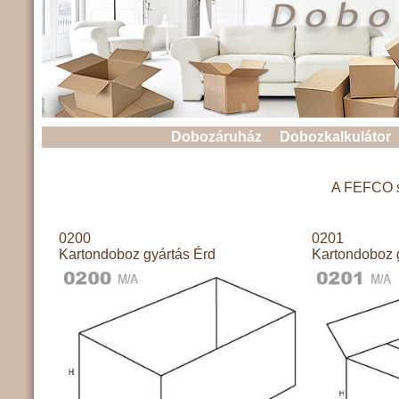
Dobozáruház
Dobozkalkulátor
A FEFCO sz
0200
0201
Kartondoboz gyártás Érd
Kartondoboz 