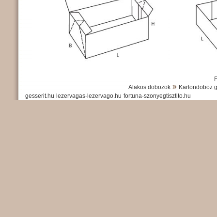
»
Alakos dobozok
Kartondoboz g
gesserit.hu
lezervagas-lezervago.hu
fortuna-szonyegtisztito.hu