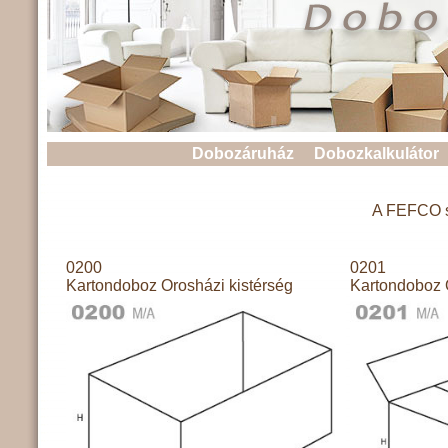
Dobozáruház
Dobozkalkulátor
A FEFCO sz
0200
0201
Kartondoboz Orosházi kistérség
Kartondoboz 