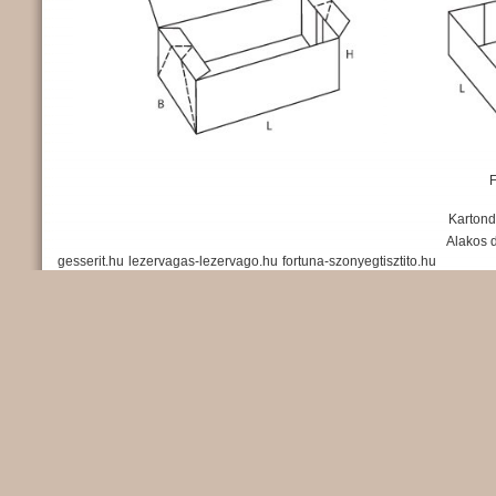
Karton
Alakos 
gesserit.hu
lezervagas-lezervago.hu
fortuna-szonyegtisztito.hu