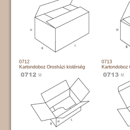
0712
0713
Kartondoboz Orosházi kistérség
Kartondoboz 