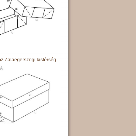
z Zalaegerszegi kistérség