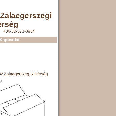
Zalaegerszegi
érség
+36-30-571-8984
Kapcsolat
z Zalaegerszegi kistérség