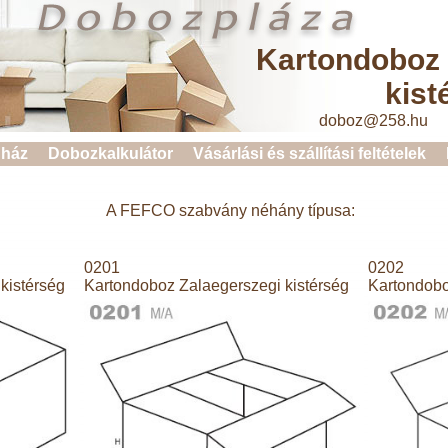
Kartondoboz 
kist
doboz@258.hu 
ház
Dobozkalkulátor
Vásárlási és szállítási feltételek
A FEFCO szabvány néhány típusa:
0201
0202
kistérség
Kartondoboz Zalaegerszegi kistérség
Kartondobo