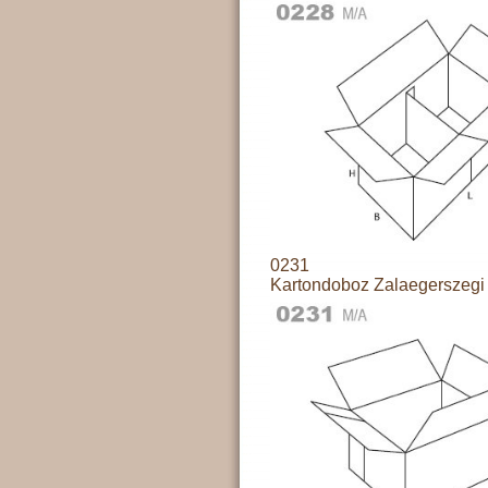
0231
Kartondoboz Zalaegerszegi 