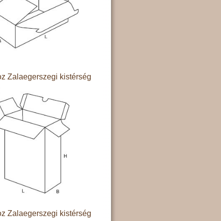
z Zalaegerszegi kistérség
z Zalaegerszegi kistérség