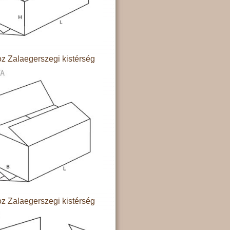
z Zalaegerszegi kistérség
z Zalaegerszegi kistérség