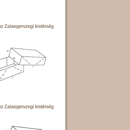
z Zalaegerszegi kistérség
z Zalaegerszegi kistérség