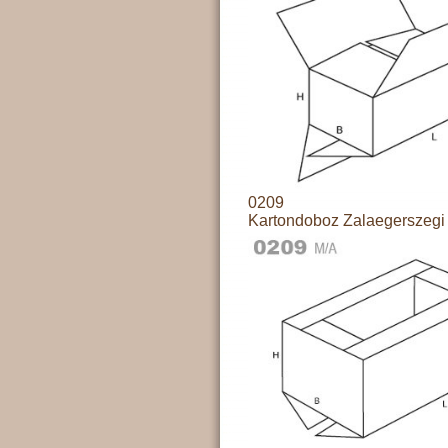
0209
Kartondoboz Zalaegerszegi 