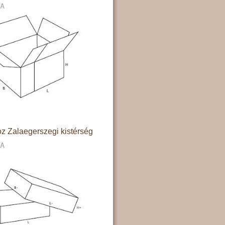
z Zalaegerszegi kistérség