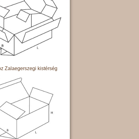
z Zalaegerszegi kistérség