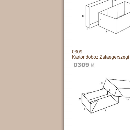
0309
Kartondoboz Zalaegerszegi 