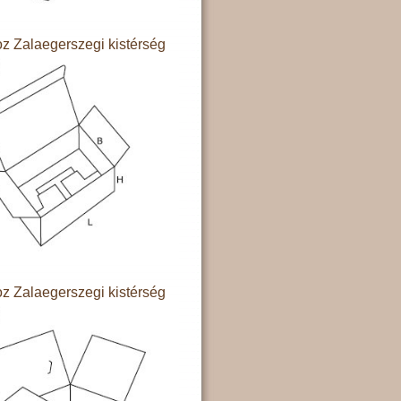
z Zalaegerszegi kistérség
z Zalaegerszegi kistérség